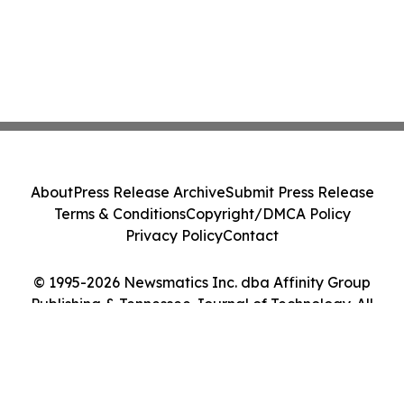
About
Press Release Archive
Submit Press Release
Terms & Conditions
Copyright/DMCA Policy
Privacy Policy
Contact
© 1995-2026 Newsmatics Inc. dba Affinity Group
Publishing & Tennessee Journal of Technology. All
Rights Reserved.
Cookie Settings / Your Privacy Choices