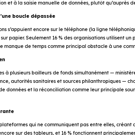
on et à la saisie manuelle de données, plutôt qu’auprès des
d’une boucle dépassée
 s’appuient encore sur le téléphone (la ligne téléphonique 
 sur papier. Seulement 16 % des organisations utilisent un p
té le manque de temps comme principal obstacle à une comm
en
s à plusieurs bailleurs de fonds simultanément — ministèr
nfance, autorités sanitaires et sources philanthropiques — 
e de données et la réconciliation comme leur principale sou
urante
rs plateformes qui ne communiquent pas entre elles, créant d
encore sur des tableurs, et 16 % fonctionnent principalemen