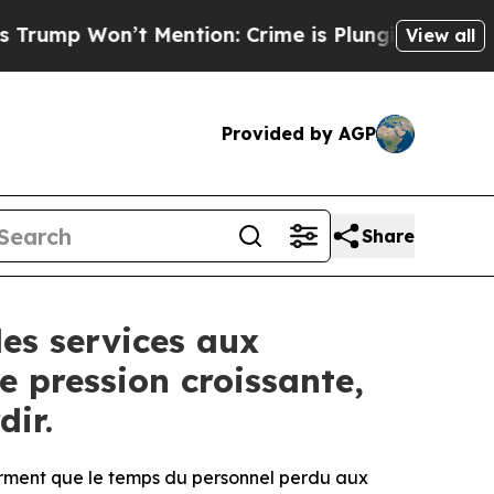
’t Mention: Crime is Plunging, but he can’t Ha
View all
Provided by AGP
Share
es services aux
e pression croissante,
dir.
irment que le temps du personnel perdu aux