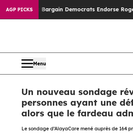
riotic Bargain Democrats Endorse Rogers, Repub
AGP PICKS
Menu
Un nouveau sondage révè
personnes ayant une défi
alors que le fardeau admi
Le sondage d’AlayaCare mené auprès de 164 prof