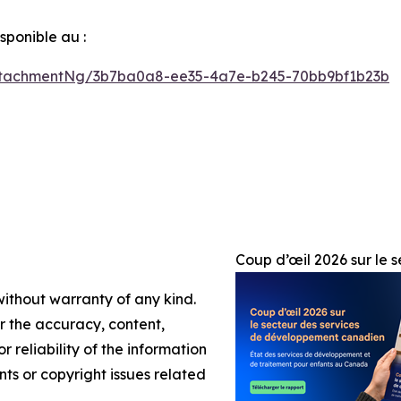
ponible au :
ttachmentNg/3b7ba0a8-ee35-4a7e-b245-70bb9bf1b23b
Coup d’œil 2026 sur le
without warranty of any kind.
or the accuracy, content,
r reliability of the information
nts or copyright issues related