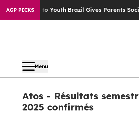
s to Youth
Brazil Gives Parents Social Media Cont
AGP PICKS
Menu
Atos - Résultats semestr
2025 confirmés