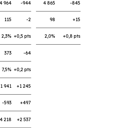
4 964
-944
4 865
-845
115
-2
98
+15
2,3%
+0,5 pts
2,0%
+0,8 pts
373
-64
7,5%
+0,2 pts
-1 941
+1 245
-593
+497
4 218
+2 537