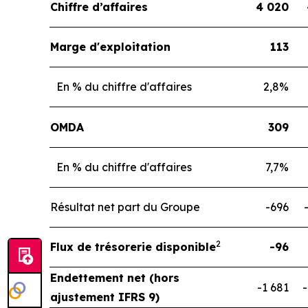
Chiffre d’affaires
4 020
Marge d'exploitation
113
En % du chiffre d'affaires
2,8%
OMDA
309
En % du chiffre d'affaires
7,7%
Résultat net part du Groupe
-696
2
Flux de trésorerie disponible
-96
Endettement net (hors
-1 681
-
ajustement IFRS 9)