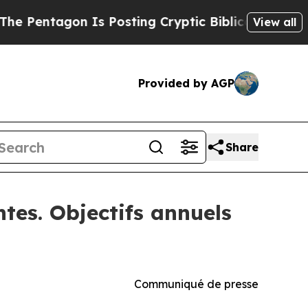
 Is Posting Cryptic Biblical Messages on Social
View all
Provided by AGP
Share
tes. Objectifs annuels
Communiqué de presse