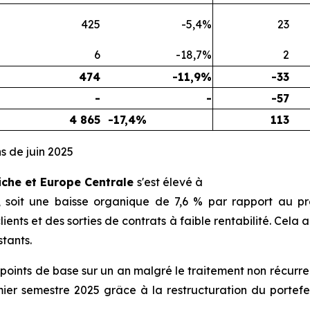
425
-5,4%
23
6
-18,7%
2
474
-11,9%
-33
-
-
-57
4 865
-17,4%
113
s de juin 2025
riche et Europe Centrale
s'est élevé à
, soit une baisse organique de 7,6 % par rapport au p
lients et des sorties de contrats à faible rentabilité. Cela
stants.
points de base sur un an malgré le traitement non récurren
mier semestre 2025 grâce à la restructuration du portefeui