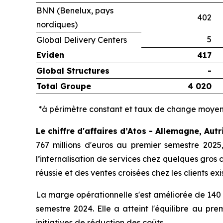
BNN (Benelux, pays
402
nordiques)
5
Global Delivery Centers
Eviden
417
Global Structures
-
Total Groupe
4 020
*à périmètre constant et taux de change moyen
Le chiffre d'affaires d’Atos - Allemagne, Aut
767 millions d'euros au premier semestre 2025
l’internalisation de services chez quelques gros c
réussie et des ventes croisées chez les clients exi
La marge opérationnelle s'est améliorée de 140 
semestre 2024. Elle a atteint l'équilibre au pre
initiatives de réduction des coûts.