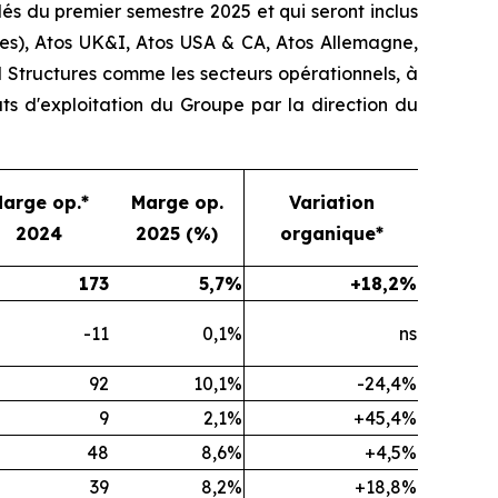
és du premier semestre 2025 et qui seront inclus
ues), Atos UK&I, Atos USA & CA, Atos Allemagne,
l Structures comme les secteurs opérationnels, à
tats d'exploitation du Groupe par la direction du
arge op.*
Marge op.
Variation
2024
2025 (%)
organique*
173
5,7%
+18,2%
-11
0,1%
ns
92
10,1%
-24,4%
9
2,1%
+45,4%
48
8,6%
+4,5%
39
8,2%
+18,8%