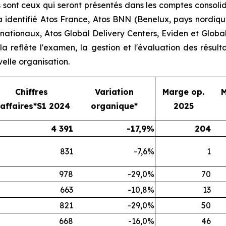
sont ceux qui seront présentés dans les comptes consolid
 a identifié Atos France, Atos BNN (Benelux, pays nordiq
nationaux, Atos Global Delivery Centers, Eviden et Globa
la reflète l'examen, la gestion et l'évaluation des résul
elle organisation.
Chiffres
Variation
Marge op.
M
’affaires*S1 2024
organique*
2025
4 391
-17,9%
204
831
-7,6%
1
978
-29,0%
70
663
-10,8%
13
821
-29,0%
50
668
-16,0%
46