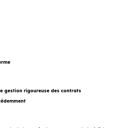
terme
ne gestion rigoureuse des contrats
récédemment