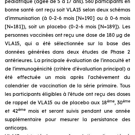
pédiatrique (âgée de 5 à 17 ans). 560 participants en
bonne santé ont reçu soit VLA15 selon deux schémas
d'immunisation (à 0-2-6 mois [N=190] ou à 0-6 mois
[N=181]), soit un placebo (0-2-6 mois [N=189]). Les
personnes vaccinées ont reçu une dose de 180 µg de
VLA15, qui a été sélectionnée sur la base des
données générées dans deux études de Phase 2
antérieures. La principale évaluation de l'innocuité et
de l'immunogénicité (critère d'évaluation principal) a
été effectuée un mois après l'achèvement du
calendrier de vaccination de la série primaire. Tous
les participants éligibles à l’étude ont reçu des doses
ème
ème
de rappel de VLA15 ou de placebo aux 18
, 30
ème
et 42
mois et seront suivis pendant une année
supplémentaire pour mesurer la persistance des
anticorps.