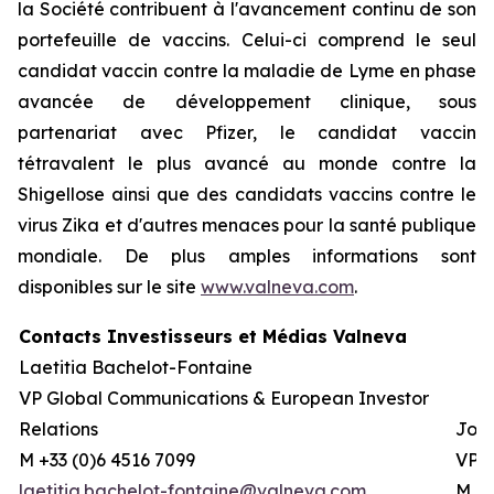
la Société contribuent à l'avancement continu de son
portefeuille de vaccins. Celui-ci comprend le seul
candidat vaccin contre la maladie de Lyme en phase
avancée de développement clinique, sous
partenariat avec Pfizer, le candidat vaccin
tétravalent le plus avancé au monde contre la
Shigellose ainsi que des candidats vaccins contre le
virus Zika et d'autres menaces pour la santé publique
mondiale. De plus amples informations sont
disponibles sur le site
www.valneva.com
.
Contacts Investisseurs et Médias Valneva
Laetitia Bachelot-Fontaine
VP Global Communications & European Investor
Relations
Josh
M +33 (0)6 4516 7099
VP G
laetitia.bachelot-fontaine@valneva.com
M +0