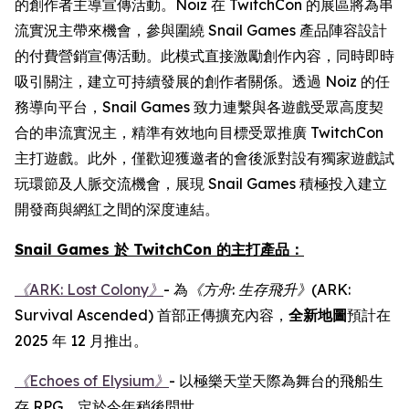
的創作者主導宣傳活動。Noiz 在 TwitchCon 的展區將為串
流實況主帶來機會，參與圍繞 Snail Games 產品陣容設計
的付費營銷宣傳活動。此模式直接激勵創作內容，同時即時
吸引關注，建立可持續發展的創作者關係。透過 Noiz 的任
務導向平台，Snail Games 致力連繫與各遊戲受眾高度契
合的串流實況主，精準有效地向目標受眾推廣 TwitchCon
主打遊戲。此外，僅歡迎獲邀者的會後派對設有獨家遊戲試
玩環節及人脈交流機會，展現 Snail Games 積極投入建立
開發商與網紅之間的深度連結。
Snail Games 於 TwitchCon 的主打產品：
《ARK: Lost Colony》
- 為
《方舟
:
生存飛升》
(ARK:
Survival Ascended)
首部正傳擴充內容，
全新地圖
預計在
2025 年 12 月推出。
《Echoes of Elysium》
- 以極樂天堂天際為舞台的飛船生
存 RPG，定於今年稍後問世。