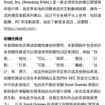
Snail, Inc. (Nasdaq: SNAL) 是一家全球領先的獨立開發商
和發行商，為世界各地的消費者提供互動數碼娛樂，擁有一
流的優質遊戲系列產品，設計可在各種平台上使用，包括遊
戲機、PC 和流動裝置。如欲了解更多資訊，請瀏覽：
https://snail.com/
。
前瞻性陳述
本新聞稿包含構成前瞻性陳述的聲明。本新聞稿中包含的許
多前瞻性陳述可以透過使用前瞻性詞語來識別，例如「預
期」、「相信」、「可以」、「期望」、「應該」、「計
劃」、「打算」、「可能」、「預測」、「繼續」、「估
計」和「潛力」，或這些術語的否定形式或其他類似表達。
前瞻性陳述出現在本新聞稿以及我們向 SEC 所提交公開文
件中的多個地方，包括但不限於有關 Snail Games 將新計
劃與創作者驅動生態系統結合的發行策略（旨在促進初期社
群互動、加快提升知名度，並奠定系列作品的長期發展潛
力），以及 Snail Games 投資建立與開發者和網紅實質連