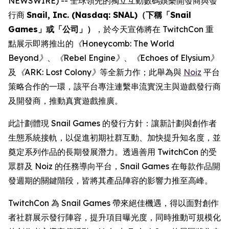
NEWSWIRE) -- 全球領先的獨立互動數碼娛樂開發商與發
行商
Snail, Inc. (Nasdaq: SNAL)（下稱「Snail
Games」或「公司」）
，於今天宣佈將在 TwitchCon 重
點展示即將推出的
《Honeycomb: The World
Beyond》
、
《Rebel Engine》
、
《Echoes of Elysium》
及
《ARK: Lost Colony》
等全新力作；此舉為與
Noiz
平台
策略合作的一環，該平台專注連繫串流實況主與遊戲發行商
及開發商，推動真實遊戲推廣。
此計劃體現 Snail Games 的發行方針：讓新計劃與創作者
生態系統接軌，以促進初期社群互動、加快提升知名度，並
奠定系列作品的長期發展潛力。透過善用 TwitchCon 的受
眾群及 Noiz 的任務導向平台，Snail Games 在每款作品開
發週期的關鍵階段，皆將其產品陣容的影響力推至高峰。
TwitchCon 為 Snail Games 帶來絕佳機遇，得以面對創作
者社群展示發行陣容，提升項目曝光度，同時推動可規模化