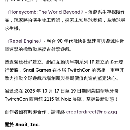
《Honeycomb: The World Beyond》
- 溫馨系生存探險作
品，玩家將扮演生物工程師，探索未知星球奧秘，為地球尋
求生機。
《Rebel Engine》
- 融合 90 年代飛快射擊速度與毀滅性近
戰連擊的極致動感復古射擊遊戲。
透過聚焦社群建立、網紅互動與早期系列 IP 建立的多元發
行策略，Snail Games 在本屆 TwitchCon 的亮相，重申其
致力推動全球遊戲市場創新與長期價值創造的堅定決心。
誠邀您在 2025 年 10 月 17 日至 19 日期間蒞臨聖地牙哥
TwitchCon 西南館 2115 號 Noiz 展廳，掌握最新動態！
創作者如有興趣合作，請聯絡
creatordirect@noiz.gg
關於 Snail, Inc.