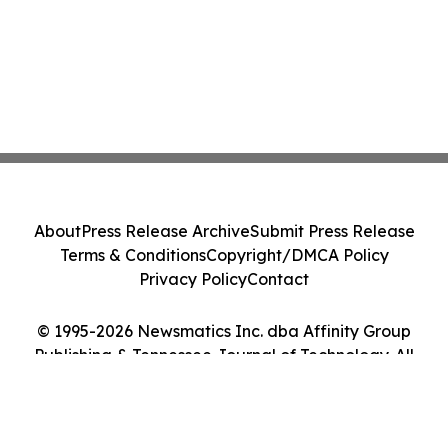
About
Press Release Archive
Submit Press Release
Terms & Conditions
Copyright/DMCA Policy
Privacy Policy
Contact
© 1995-2026 Newsmatics Inc. dba Affinity Group
Publishing & Tennessee Journal of Technology. All
Rights Reserved.
Cookie Settings / Your Privacy Choices