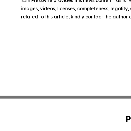
EIN Presswire provides this news content "as is" 
images, videos, licenses, completeness, legality, o
related to this article, kindly contact the author
P