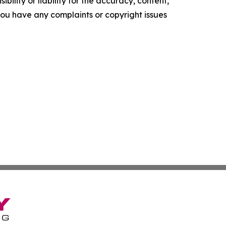
ility or liability for the accuracy, content,
f you have any complaints or copyright issues