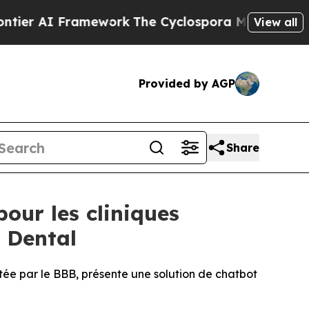
 Framework
The Cyclospora Mystery: How Human 
View all
Provided by AGP
Share
our les cliniques
e Dental
tée par le BBB, présente une solution de chatbot