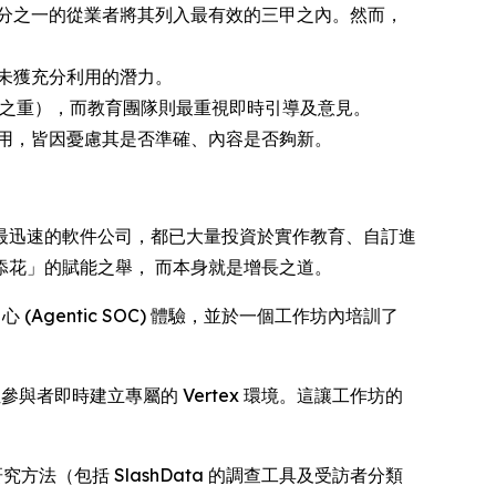
分之一的從業者將其列入最有效的三甲之內。然而，
未獲充分利用的潛力。
中之重），而教育團隊則最重視即時引導及意見。
用，皆因憂慮其是否準確、內容是否夠新。
最迅速的軟件公司，都已大量投資於實作教育、自訂進
花」的賦能之舉， 而本身就是增長之道。
全營運中心 (Agentic SOC) 體驗，並於一個工作坊內培訓了
於能為每位參與者即時建立專屬的 Vertex 環境。這讓工作坊的
的研究方法（包括 SlashData 的調查工具及受訪者分類