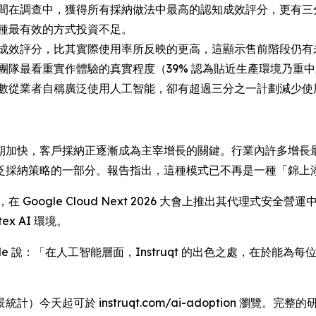
間在調查中，獲得所有採納做法中最高的認知成效評分，更有三
種最有效的方式投資不足。
成效評分，比其實際使用率所反映的更高，這顯示售前階段仍有
團隊最看重實作體驗的真實程度（39% 認為貼近生產環境乃重
數從業者自稱廣泛使用人工智能，卻有超過三分之一計劃減少使
期加快，客戶採納正逐漸成為主宰增長的關鍵。行業內許多增長
泛採納策略的一部分。報告指出，這種模式已不再是一種「錦上添
truqt，在 Google Cloud Next 2026 大會上推出其代理式安
x AI 環境。
th Manville 說：「在人工智能層面，Instruqt 的出色之處，在
今天起可於 instruqt.com/ai-adoption 瀏覽。完整