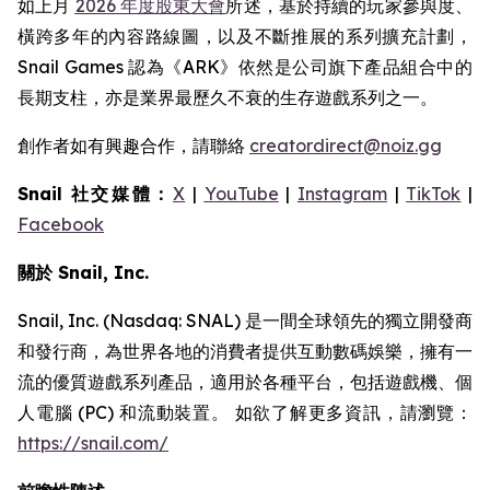
如上月
2026 年度股東大會
所述，基於持續的玩家參與度、
橫跨多年的內容路線圖，以及不斷推展的系列擴充計劃，
Snail Games 認為《ARK》依然是公司旗下產品組合中的
長期支柱，亦是業界最歷久不衰的生存遊戲系列之一。
創作者如有興趣合作，請聯絡
creatordirect@noiz.gg
Snail 社交媒體：
X
|
YouTube
|
Instagram
|
TikTok
|
Facebook
關於 Snail, Inc.
Snail, Inc. (Nasdaq: SNAL) 是一間全球領先的獨立開發商
和發行商，為世界各地的消費者提供互動數碼娛樂，擁有一
流的優質遊戲系列產品，適用於各種平台，包括遊戲機、個
人電腦 (PC) 和流動裝置。 如欲了解更多資訊，請瀏覽：
https://snail.com/