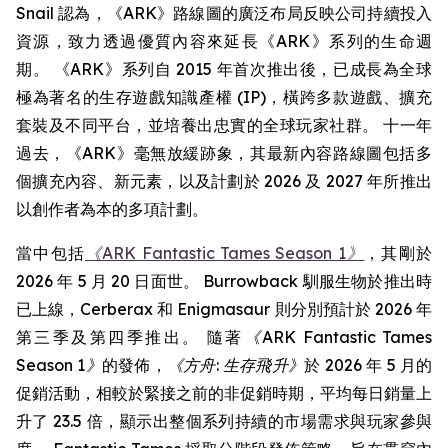
Snail 認為，《ARK》路線圖的廣泛布局反映公司持續投入
資源，致力透過優質內容來延長《ARK》系列的生命週
期。 《ARK》系列自 2015 年首次推出後，已成長為全球
極為著名的生存遊戲知識產權 (IP)，橫跨多款遊戲、擴充
套裝及不同平台，並培養出忠實的全球玩家社群。 十一年
過去，《ARK》毫無放緩跡象，其最新內容路線圖包括多
個擴充內容、新元素，以及計劃於 2026 及 2027 年所推出
以創作者為本的多項計劃。
當中包括
《ARK Fantastic Tames Season 1》
，其剛於
2026 年 5 月 20 日面世。 Burrowback 馴服生物於推出時
已上線，Cerberax 和 Enigmasaur 則分別預計於 2026 年
第三季及第四季推出。 隨著
《ARK Fantastic Tames
Season 1》
的發佈，
《方舟: 生存飛升》
於 2026 年 5 月的
促銷活動，相較於緊接之前的非促銷時期，平均每日銷量上
升了 23.5 倍，顯示出整個系列持續的市場需求與玩家參與