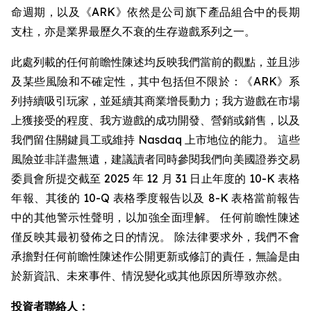
命週期，以及《ARK》依然是公司旗下產品組合中的長期
支柱，亦是業界最歷久不衰的生存遊戲系列之一。
此處列載的任何前瞻性陳述均反映我們當前的觀點，並且涉
及某些風險和不確定性，其中包括但不限於：《ARK》系
列持續吸引玩家，並延續其商業增長動力；我方遊戲在市場
上獲接受的程度、我方遊戲的成功開發、營銷或銷售，以及
我們留住關鍵員工或維持 Nasdaq 上市地位的能力。 這些
風險並非詳盡無遺，建議讀者同時參閱我們向美國證券交易
委員會所提交截至 2025 年 12 月 31 日止年度的 10-K 表格
年報、其後的 10-Q 表格季度報告以及 8-K 表格當前報告
中的其他警示性聲明，以加強全面理解。 任何前瞻性陳述
僅反映其最初發佈之日的情況。 除法律要求外，我們不會
承擔對任何前瞻性陳述作公開更新或修訂的責任，無論是由
於新資訊、未來事件、情況變化或其他原因所導致亦然。
投資者聯絡人：