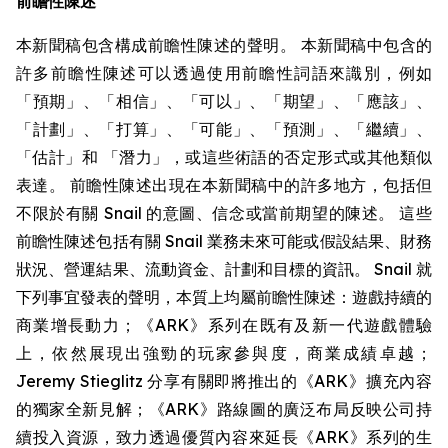
前瞻性陳述
本新聞稿包含構成前瞻性陳述的聲明。 本新聞稿中包含的
許多前瞻性陳述可以透過使用前瞻性詞語來識別，例如
「預期」、「相信」、「可以」、「期望」、「應該」、
「計劃」、「打算」、「可能」、「預測」、「繼續」、
「估計」和 「潛力」，或這些術語的否定形式或其他類似
表達。 前瞻性陳述出現在本新聞稿中的許多地方，包括但
不限於有關 Snail 的意圖、信念或當前期望的陳述。 這些
前瞻性陳述包括有關 Snail 業務未來可能或假設結果、財務
狀況、營運結果、流動資金、計劃和目標的資訊。 Snail 就
下列事宜發表的聲明，本質上均屬前瞻性陳述：遊戲持續的
商業增長動力；《ARK》系列在既有及新一代遊戲體驗
上，依然展現出強勁的玩家參與度，商業成績卓越；
Jeremy Stieglitz 分享有關即將推出的《ARK》擴充內容
的獨家全新見解；《ARK》路線圖的廣泛布局反映公司持
續投入資源，致力透過優質內容來延長《ARK》系列的生